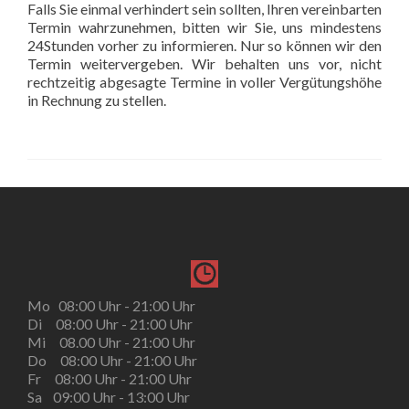
Falls Sie einmal verhindert sein sollten, Ihren vereinbarten
Termin wahrzunehmen, bitten wir Sie, uns mindestens
24Stunden vorher zu informieren. Nur so können wir den
Termin weitervergeben. Wir behalten uns vor, nicht
rechtzeitig abgesagte Termine in voller Vergütungshöhe
in Rechnung zu stellen.
Mo 08:00 Uhr - 21:00 Uhr
Di 08:00 Uhr - 21:00 Uhr
Mi 08.00 Uhr - 21:00 Uhr
Do 08:00 Uhr - 21:00 Uhr
Fr 08:00 Uhr - 21:00 Uhr
Sa 09:00 Uhr - 13:00 Uhr