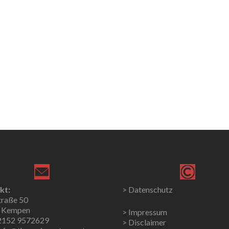
kt:
> Datenschutz
traße 50
 Kempen
> Impressum
02152 9572629
> Disclaimer