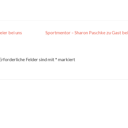
ier bei uns
Sportmentor – Sharon Paschke zu Gast be
Erforderliche Felder sind mit
*
markiert