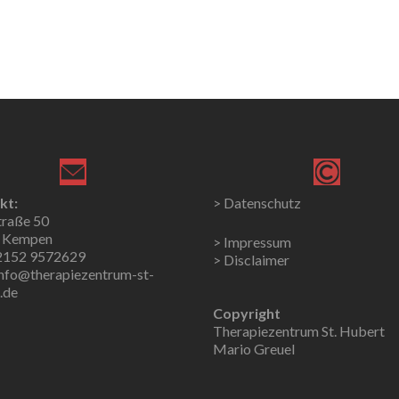
kt:
> Datenschutz
traße 50
 Kempen
> Impressum
02152 9572629
> Disclaimer
info@therapiezentrum-st-
.de
Copyright
Therapiezentrum St. Hubert
Mario Greuel