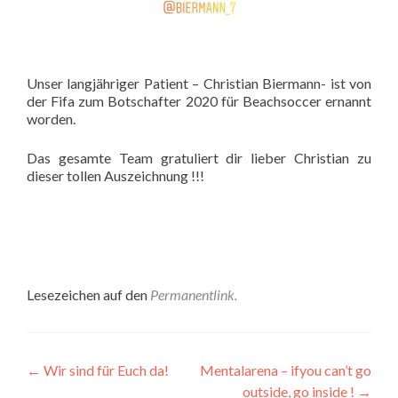
Unser langjähriger Patient – Christian Biermann- ist von
der Fifa zum Botschafter 2020 für Beachsoccer ernannt
worden.
Das gesamte Team gratuliert dir lieber Christian zu
dieser tollen Auszeichnung !!!
Lesezeichen auf den
Permanentlink
.
Beitrags-
←
Wir sind für Euch da!
Mentalarena – ifyou can’t go
outside, go inside !
→