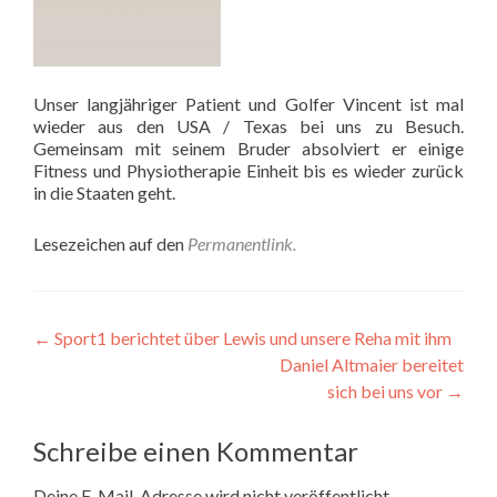
Unser langjähriger Patient und Golfer Vincent ist mal
wieder aus den USA / Texas bei uns zu Besuch.
Gemeinsam mit seinem Bruder absolviert er einige
Fitness und Physiotherapie Einheit bis es wieder zurück
in die Staaten geht.
Lesezeichen auf den
Permanentlink
.
Beitrags-
←
Sport1 berichtet über Lewis und unsere Reha mit ihm
Daniel Altmaier bereitet
Navigation
sich bei uns vor
→
Schreibe einen Kommentar
Deine E-Mail-Adresse wird nicht veröffentlicht.