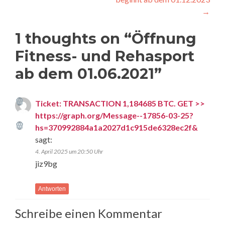
→
1 thoughts on “
Öffnung
Fitness- und Rehasport
ab dem 01.06.2021
”
Ticket: TRANSACTION 1,184685 BTC. GET >>
https://graph.org/Message--17856-03-25?
hs=370992884a1a2027d1c915de6328ec2f&
sagt:
4. April 2025 um 20:50 Uhr
jiz9bg
Antworten
Schreibe einen Kommentar